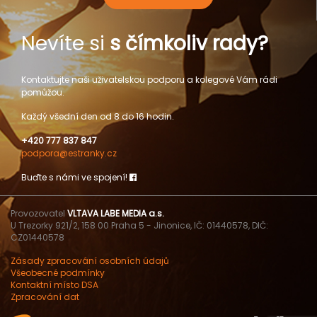
Nevíte si
s čímkoliv rady?
Kontaktujte naši uživatelskou podporu a kolegové Vám rádi
pomůžou.
Každý všední den od 8 do 16 hodin.
+420 777 837 847
podpora@estranky.cz
Buďte s námi ve spojení!
Provozovatel
VLTAVA LABE MEDIA a.s.
U Trezorky 921/2, 158 00 Praha 5 - Jinonice, IČ: 01440578, DIČ:
CZ01440578
Zásady zpracování osobních údajů
Všeobecné podmínky
Kontaktní místo DSA
Zpracování dat