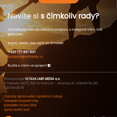
Nevíte si
s čímkoliv rady?
Kontaktujte naši uživatelskou podporu a kolegové Vám rádi
pomůžou.
Každý všední den od 8 do 16 hodin.
+420 777 837 847
podpora@estranky.cz
Buďte s námi ve spojení!
Provozovatel
VLTAVA LABE MEDIA a.s.
U Trezorky 921/2, 158 00 Praha 5 - Jinonice, IČ: 01440578, DIČ:
CZ01440578
Zásady zpracování osobních údajů
Všeobecné podmínky
Kontaktní místo DSA
Zpracování dat