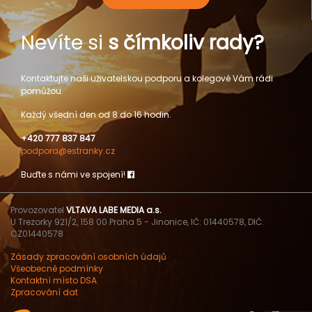
Nevíte si
s čímkoliv rady?
Kontaktujte naši uživatelskou podporu a kolegové Vám rádi
pomůžou.
Každý všední den od 8 do 16 hodin.
+420 777 837 847
podpora@estranky.cz
Buďte s námi ve spojení!
Provozovatel
VLTAVA LABE MEDIA a.s.
U Trezorky 921/2, 158 00 Praha 5 - Jinonice, IČ: 01440578, DIČ:
CZ01440578
Zásady zpracování osobních údajů
Všeobecné podmínky
Kontaktní místo DSA
Zpracování dat