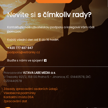
Nevíte si
s čímkoliv rady?
Kontaktujte naši uživatelskou podporu a kolegové Vám rádi
pomůžou.
Každý všední den od 8 do 16 hodin.
+420 777 837 847
podpora@estranky.cz
Buďte s námi ve spojení!
Provozovatel
VLTAVA LABE MEDIA a.s.
U Trezorky 921/2, 158 00 Praha 5 - Jinonice, IČ: 01440578, DIČ:
CZ01440578
Zásady zpracování osobních údajů
Všeobecné podmínky
Kontaktní místo DSA
Zpracování dat