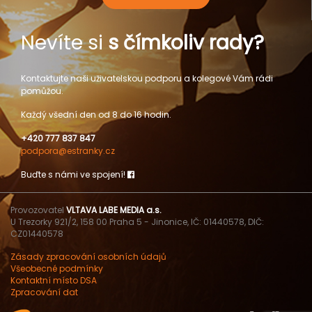
Nevíte si
s čímkoliv rady?
Kontaktujte naši uživatelskou podporu a kolegové Vám rádi
pomůžou.
Každý všední den od 8 do 16 hodin.
+420 777 837 847
podpora@estranky.cz
Buďte s námi ve spojení!
Provozovatel
VLTAVA LABE MEDIA a.s.
U Trezorky 921/2, 158 00 Praha 5 - Jinonice, IČ: 01440578, DIČ:
CZ01440578
Zásady zpracování osobních údajů
Všeobecné podmínky
Kontaktní místo DSA
Zpracování dat