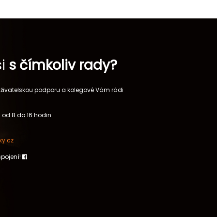
si
s čímkoliv rady?
 uživatelskou podporu a kolegové Vám rádi
 od 8 do 16 hodin.
y.cz
spojení!