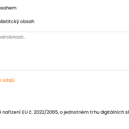
obsahem
ašistitcký obsah
 údajů
6 nařízení EU č. 2022/2065, o jednotném trhu digitálních