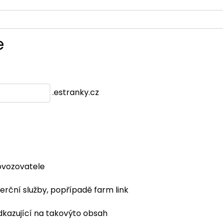
e
.estranky.cz
ovozovatele
erční služby, popřípadě farm link
dkazující na takovýto obsah