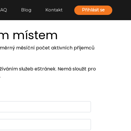
FAQ
Blog
Kontakt
Přihlásit se
ím místem
 průměrný měsíční počet aktivních příjemců
užíváním služeb eStránek. Nemá sloužit pro
.