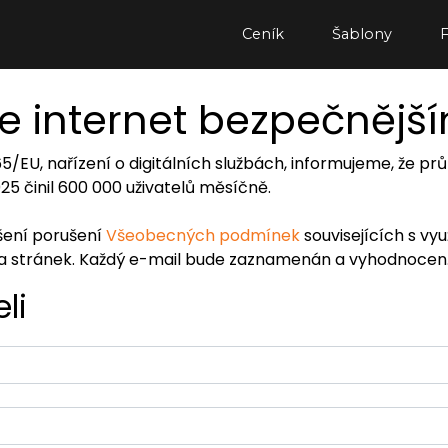
Ceník
Šablony
e internet bezpečnějš
065/EU, nařízení o digitálních službách, informujeme, že
2025 činil 600 000 uživatelů měsíčně.
ášení porušení
Všeobecných podmínek
souvisejících s vy
ra stránek. Každý e-mail bude zaznamenán a vyhodnocen
li