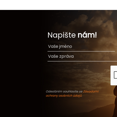
Napište
nám!
Odesláním souhlasíte se
Zásadami
ochrany osobních údajů
.