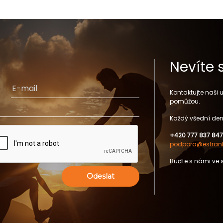
Nevíte 
Kontaktujte naši
pomůžou.
Každý všední den
+420 777 837 847
podpora@estrank
Buďte s námi ve 
Odeslat