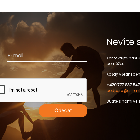
Nevíte 
Kontaktujte naši
pomůžou.
Každý všední den
+420 777 837 847
podpora@estrank
Buďte s námi ve 
Odeslat