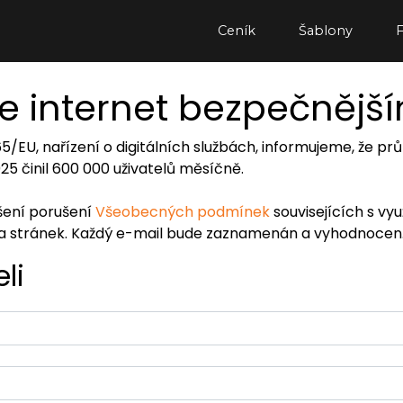
Ceník
Šablony
e internet bezpečnějš
065/EU, nařízení o digitálních službách, informujeme, že
2025 činil 600 000 uživatelů měsíčně.
ášení porušení
Všeobecných podmínek
souvisejících s vy
ra stránek. Každý e-mail bude zaznamenán a vyhodnocen
li