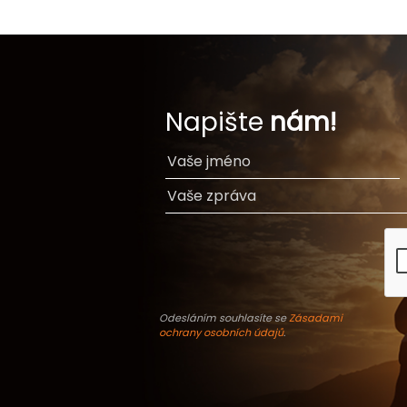
Napište
nám!
Odesláním souhlasíte se
Zásadami
ochrany osobních údajů
.