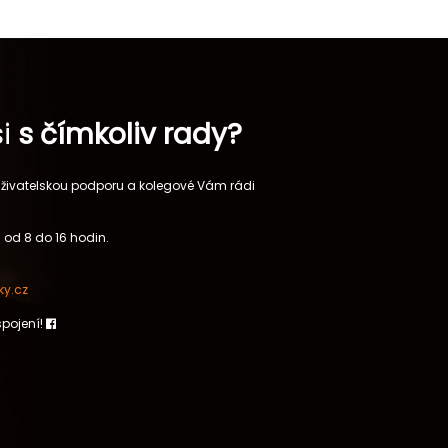
si
s čímkoliv rady?
 uživatelskou podporu a kolegové Vám rádi
 od 8 do 16 hodin.
y.cz
spojení!