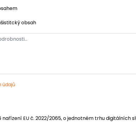
obsahem
ašistitcký obsah
 údajů
6 nařízení EU č. 2022/2065, o jednotném trhu digitálních