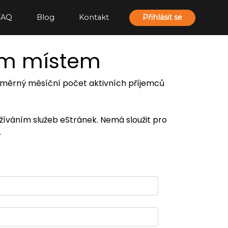
FAQ
Blog
Kontakt
Přihlásit se
ím místem
 průměrný měsíční počet aktivních příjemců
užíváním služeb eStránek. Nemá sloužit pro
.