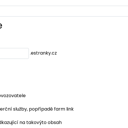
e
.estranky.cz
ovozovatele
erční služby, popřípadě farm link
dkazující na takovýto obsah