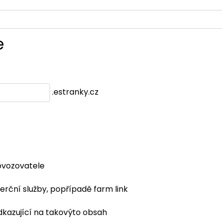
e
.estranky.cz
ovozovatele
erční služby, popřípadě farm link
dkazující na takovýto obsah