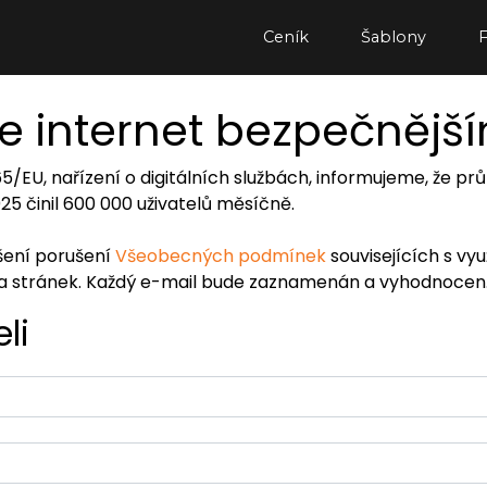
Ceník
Šablony
e internet bezpečnějš
065/EU, nařízení o digitálních službách, informujeme, že
2025 činil 600 000 uživatelů měsíčně.
ášení porušení
Všeobecných podmínek
souvisejících s vy
ra stránek. Každý e-mail bude zaznamenán a vyhodnocen
li