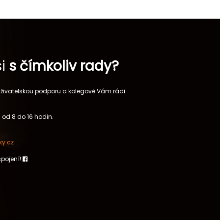
si
s čímkoliv rady?
 uživatelskou podporu a kolegové Vám rádi
 od 8 do 16 hodin.
y.cz
spojení!