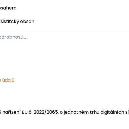
obsahem
ašistitcký obsah
 údajů
6 nařízení EU č. 2022/2065, o jednotném trhu digitálních