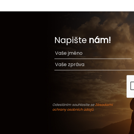
Napište
nám!
Odesláním souhlasíte se
Zásadami
ochrany osobních údajů
.