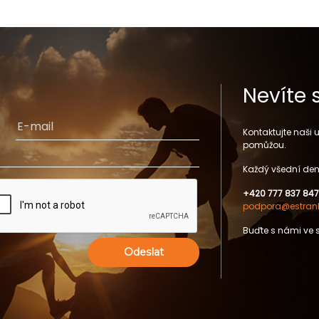
Nevíte 
Kontaktujte naši
pomůžou.
Každý všední den
+420 777 837 847
podpora@estrank
Buďte s námi ve 
Odeslat