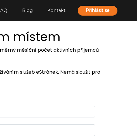
FAQ
Blog
Kontakt
Přihlásit se
ím místem
 průměrný měsíční počet aktivních příjemců
užíváním služeb eStránek. Nemá sloužit pro
.