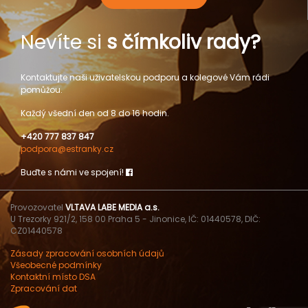
Nevíte si
s čímkoliv rady?
Kontaktujte naši uživatelskou podporu a kolegové Vám rádi
pomůžou.
Každý všední den od 8 do 16 hodin.
+420 777 837 847
podpora@estranky.cz
Buďte s námi ve spojení!
Provozovatel
VLTAVA LABE MEDIA a.s.
U Trezorky 921/2, 158 00 Praha 5 - Jinonice, IČ: 01440578, DIČ:
CZ01440578
Zásady zpracování osobních údajů
Všeobecné podmínky
Kontaktní místo DSA
Zpracování dat