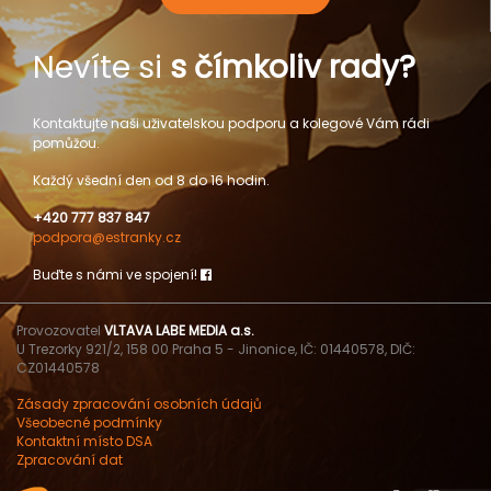
Nevíte si
s čímkoliv rady?
Kontaktujte naši uživatelskou podporu a kolegové Vám rádi
pomůžou.
Každý všední den od 8 do 16 hodin.
+420 777 837 847
podpora@estranky.cz
Buďte s námi ve spojení!
Provozovatel
VLTAVA LABE MEDIA a.s.
U Trezorky 921/2, 158 00 Praha 5 - Jinonice, IČ: 01440578, DIČ:
CZ01440578
Zásady zpracování osobních údajů
Všeobecné podmínky
Kontaktní místo DSA
Zpracování dat