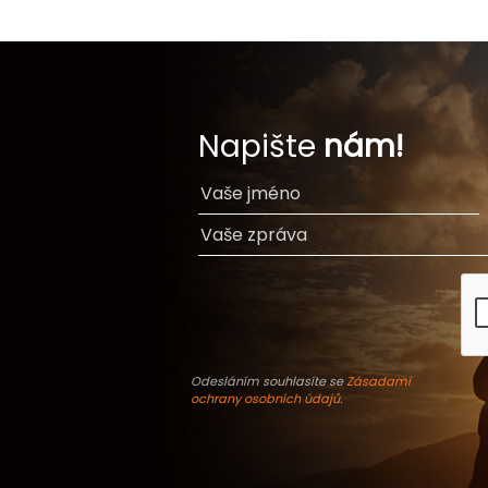
Napište
nám!
Odesláním souhlasíte se
Zásadami
ochrany osobních údajů
.