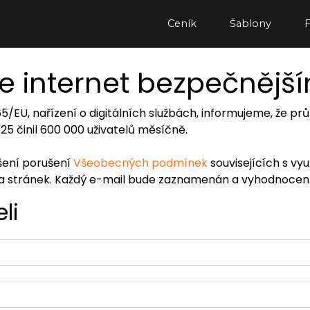
Ceník
Šablony
e internet bezpečnějš
065/EU, nařízení o digitálních službách, informujeme, že
2025 činil 600 000 uživatelů měsíčně.
ášení porušení
Všeobecných podmínek
souvisejících s vy
ra stránek. Každý e-mail bude zaznamenán a vyhodnocen
li