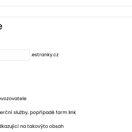
e
.estranky.cz
ovozovatele
erční služby, popřípadě farm link
dkazující na takovýto obsah