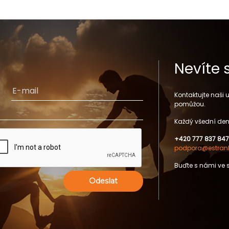
Nevíte 
Kontaktujte naši
pomůžou.
Každý všední den
+420 777 837 847
podpora@estrank
Buďte s námi ve 
Odeslat