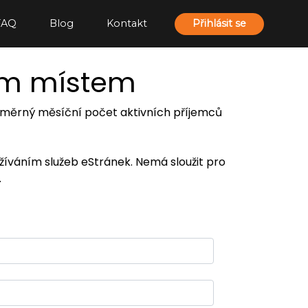
FAQ
Blog
Kontakt
Přihlásit se
ím místem
 průměrný měsíční počet aktivních příjemců
užíváním služeb eStránek. Nemá sloužit pro
.