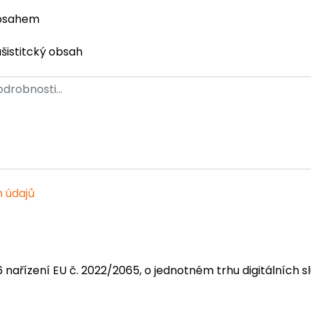
obsahem
ašistitcký obsah
 údajů
6 nařízení EU č. 2022/2065, o jednotném trhu digitálních