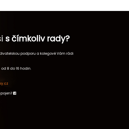
si
s čímkoliv rady?
 uživatelskou podporu a kolegové Vám rádi
 od 8 do 16 hodin.
y.cz
spojení!