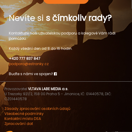
Nevíte si
s čímkoliv rady?
Kontaktujte naši uživatelskou podporu a kolegové Vám rádi
pomůžou.
Každý všední den od 8 do 16 hodin.
+420 777 837 847
podpora@estranky.cz
Buďte s námi ve spojení!
Provozovatel
VLTAVA LABE MEDIA a.s.
U Trezorky 921/2, 158 00 Praha 5 - Jinonice, IČ: 01440578, DIČ:
CZ01440578
Zásady zpracování osobních údajů
Všeobecné podmínky
Kontaktní místo DSA
Zpracování dat