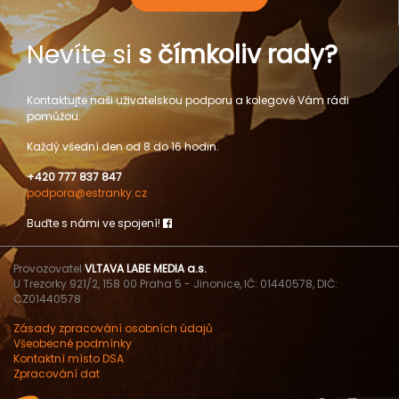
Nevíte si
s čímkoliv rady?
Kontaktujte naši uživatelskou podporu a kolegové Vám rádi
pomůžou.
Každý všední den od 8 do 16 hodin.
+420 777 837 847
podpora@estranky.cz
Buďte s námi ve spojení!
Provozovatel
VLTAVA LABE MEDIA a.s.
U Trezorky 921/2, 158 00 Praha 5 - Jinonice, IČ: 01440578, DIČ:
CZ01440578
Zásady zpracování osobních údajů
Všeobecné podmínky
Kontaktní místo DSA
Zpracování dat