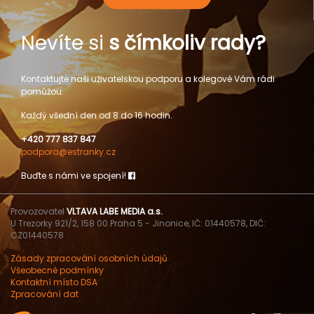
Nevíte si
s čímkoliv rady?
Kontaktujte naši uživatelskou podporu a kolegové Vám rádi
pomůžou.
Každý všední den od 8 do 16 hodin.
+420 777 837 847
podpora@estranky.cz
Buďte s námi ve spojení!
Provozovatel
VLTAVA LABE MEDIA a.s.
U Trezorky 921/2, 158 00 Praha 5 - Jinonice, IČ: 01440578, DIČ:
CZ01440578
Zásady zpracování osobních údajů
Všeobecné podmínky
Kontaktní místo DSA
Zpracování dat