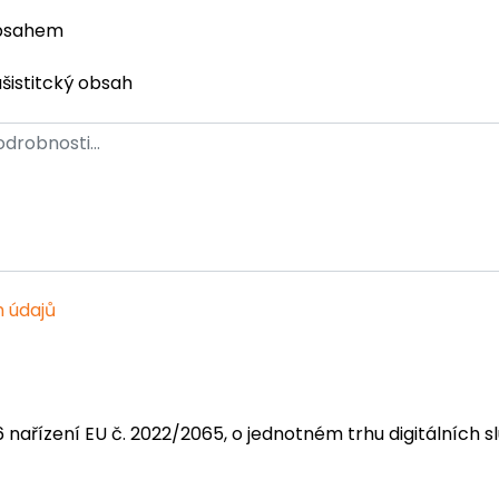
obsahem
ašistitcký obsah
 údajů
6 nařízení EU č. 2022/2065, o jednotném trhu digitálních