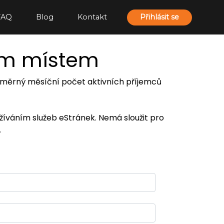
FAQ
Blog
Kontakt
Přihlásit se
ím místem
 průměrný měsíční počet aktivních příjemců
užíváním služeb eStránek. Nemá sloužit pro
.