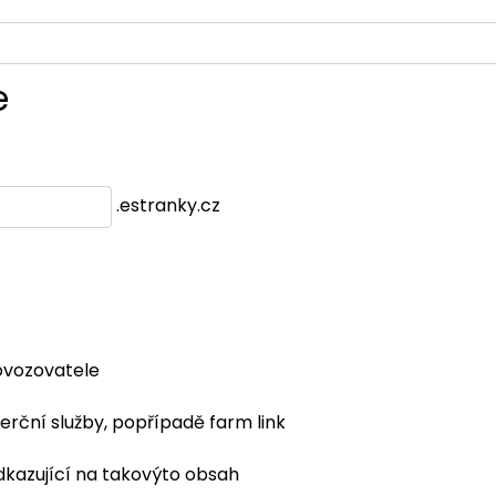
e
.estranky.cz
ovozovatele
erční služby, popřípadě farm link
dkazující na takovýto obsah