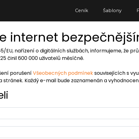
Ceník
Šablony
e internet bezpečnějš
065/EU, nařízení o digitálních službách, informujeme, že
2025 činil 600 000 uživatelů měsíčně.
ášení porušení
Všeobecných podmínek
souvisejících s vy
ra stránek. Každý e-mail bude zaznamenán a vyhodnocen
li