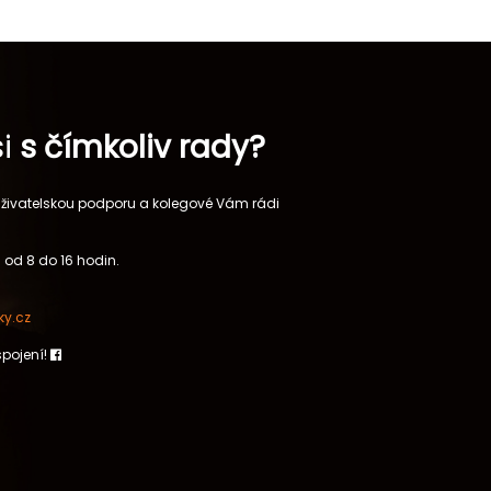
si
s čímkoliv rady?
 uživatelskou podporu a kolegové Vám rádi
 od 8 do 16 hodin.
y.cz
spojení!