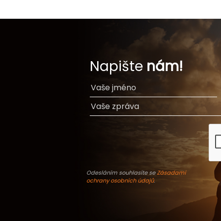
Napište
nám!
Odesláním souhlasíte se
Zásadami
ochrany osobních údajů
.