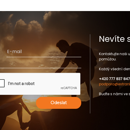
Nevíte 
Kontaktujte naši
pomůžou.
Každý všední den
+420 777 837 847
podpora@estrank
Buďte s námi ve 
Odeslat