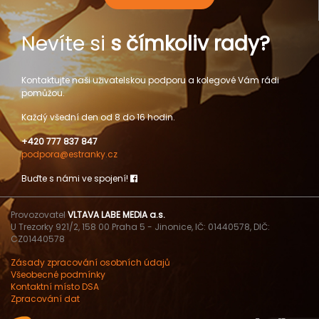
Nevíte si
s čímkoliv rady?
Kontaktujte naši uživatelskou podporu a kolegové Vám rádi
pomůžou.
Každý všední den od 8 do 16 hodin.
+420 777 837 847
podpora@estranky.cz
Buďte s námi ve spojení!
Provozovatel
VLTAVA LABE MEDIA a.s.
U Trezorky 921/2, 158 00 Praha 5 - Jinonice, IČ: 01440578, DIČ:
CZ01440578
Zásady zpracování osobních údajů
Všeobecné podmínky
Kontaktní místo DSA
Zpracování dat