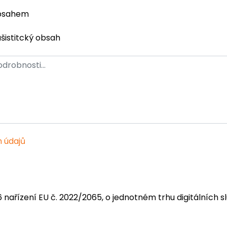
obsahem
ašistitcký obsah
 údajů
6 nařízení EU č. 2022/2065, o jednotném trhu digitálních