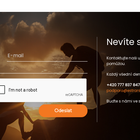
Nevíte 
Kontaktujte naši
pomůžou.
Každý všední den
+420 777 837 847
podpora@estrank
Buďte s námi ve 
Odeslat