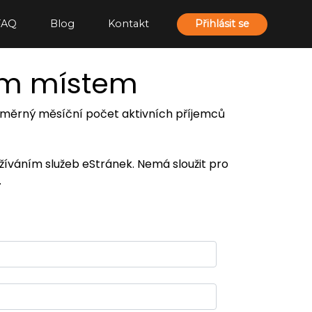
FAQ
Blog
Kontakt
Přihlásit se
ím místem
 průměrný měsíční počet aktivních příjemců
užíváním služeb eStránek. Nemá sloužit pro
.