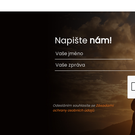
Napište
nám!
Odesláním souhlasíte se
Zásadami
ochrany osobních údajů
.