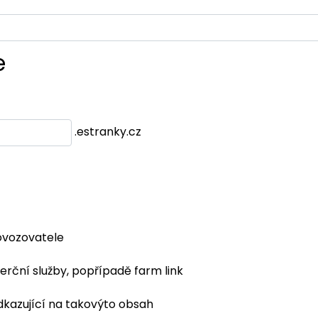
e
.estranky.cz
ovozovatele
erční služby, popřípadě farm link
dkazující na takovýto obsah