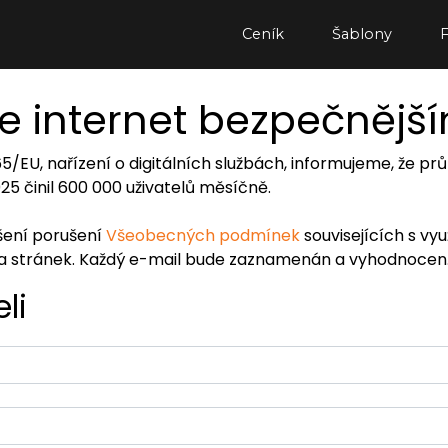
Ceník
Šablony
e internet bezpečnějš
065/EU, nařízení o digitálních službách, informujeme, že
2025 činil 600 000 uživatelů měsíčně.
ášení porušení
Všeobecných podmínek
souvisejících s vy
ra stránek. Každý e-mail bude zaznamenán a vyhodnocen
li