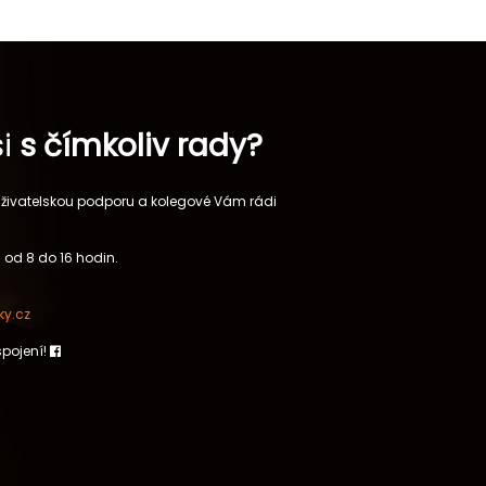
si
s čímkoliv rady?
 uživatelskou podporu a kolegové Vám rádi
 od 8 do 16 hodin.
y.cz
spojení!