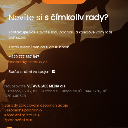
Nevíte si
s čímkoliv rady?
Kontaktujte naši uživatelskou podporu a kolegové Vám rádi
pomůžou.
Každý všední den od 8 do 16 hodin.
+420 777 837 847
podpora@estranky.cz
Buďte s námi ve spojení!
Provozovatel
VLTAVA LABE MEDIA a.s.
U Trezorky 921/2, 158 00 Praha 5 - Jinonice, IČ: 01440578, DIČ:
CZ01440578
Zásady zpracování osobních údajů
Všeobecné podmínky
Kontaktní místo DSA
Zpracování dat