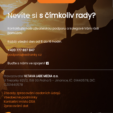
Nevíte si
s čímkoliv rady?
Kontaktujte naši uživatelskou podporu a kolegové Vám rádi
pomůžou.
Každý všední den od 8 do 16 hodin.
+420 777 837 847
podpora@estranky.cz
Buďte s námi ve spojení!
Provozovatel
VLTAVA LABE MEDIA a.s.
U Trezorky 921/2, 158 00 Praha 5 - Jinonice, IČ: 01440578, DIČ:
CZ01440578
Zásady zpracování osobních údajů
Všeobecné podmínky
Kontaktní místo DSA
Zpracování dat