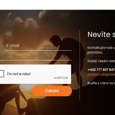
Nevíte 
Kontaktujte naši
pomůžou.
Každý všední den
+420 777 837 847
podpora@estrank
Buďte s námi ve 
Odeslat