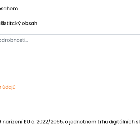
obsahem
ašistitcký obsah
 údajů
6 nařízení EU č. 2022/2065, o jednotném trhu digitálních