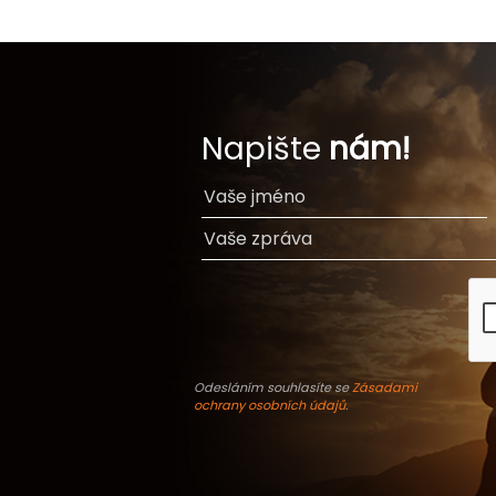
Napište
nám!
Odesláním souhlasíte se
Zásadami
ochrany osobních údajů
.