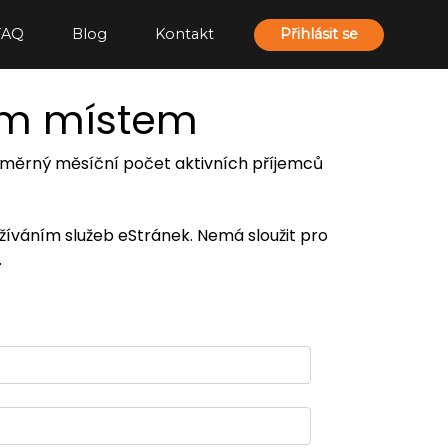
FAQ
Blog
Kontakt
Přihlásit se
ím místem
 průměrný měsíční počet aktivních příjemců
užíváním služeb eStránek. Nemá sloužit pro
.