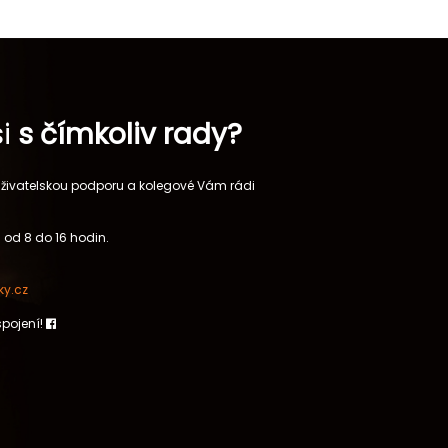
si
s čímkoliv rady?
 uživatelskou podporu a kolegové Vám rádi
 od 8 do 16 hodin.
y.cz
spojení!