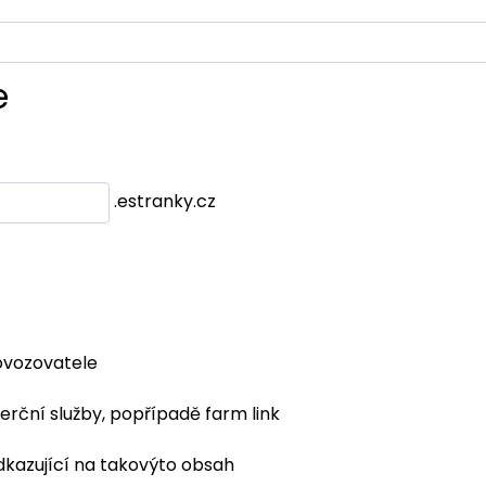
e
.estranky.cz
ovozovatele
erční služby, popřípadě farm link
dkazující na takovýto obsah