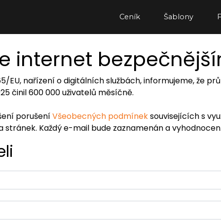
Ceník
Šablony
e internet bezpečnějš
065/EU, nařízení o digitálních službách, informujeme, že
2025 činil 600 000 uživatelů měsíčně.
ášení porušení
Všeobecných podmínek
souvisejících s vy
ra stránek. Každý e-mail bude zaznamenán a vyhodnocen
li