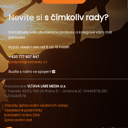
Nevíte si
s čímkoliv rady?
Kontaktujte naši uživatelskou podporu a kolegové Vám rádi
pomůžou.
Každý všední den od 8 do 16 hodin.
+420 777 837 847
podpora@estranky.cz
Buďte s námi ve spojení!
Provozovatel
VLTAVA LABE MEDIA a.s.
U Trezorky 921/2, 158 00 Praha 5 - Jinonice, IČ: 01440578, DIČ:
CZ01440578
Zásady zpracování osobních údajů
Všeobecné podmínky
Kontaktní místo DSA
Zpracování dat