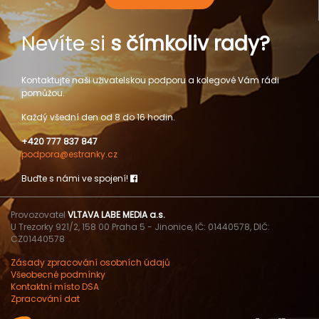
Nevíte si
s čímkoliv rady?
Kontaktujte naši uživatelskou podporu a kolegové Vám rádi
pomůžou.
Každý všední den od 8 do 16 hodin.
+420 777 837 847
podpora@estranky.cz
Buďte s námi ve spojení!
Provozovatel
VLTAVA LABE MEDIA a.s.
U Trezorky 921/2, 158 00 Praha 5 - Jinonice, IČ: 01440578, DIČ:
CZ01440578
Zásady zpracování osobních údajů
Všeobecné podmínky
Kontaktní místo DSA
Zpracování dat