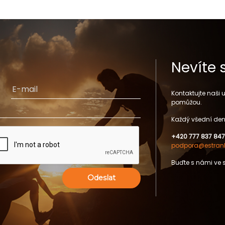
Nevíte 
Kontaktujte naši
pomůžou.
Každý všední den
+420 777 837 847
podpora@estrank
Buďte s námi ve 
Odeslat