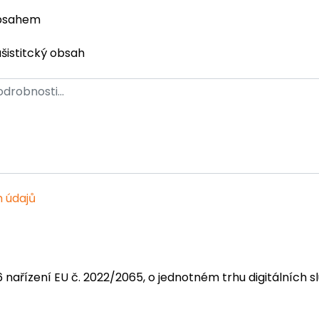
obsahem
ašistitcký obsah
 údajů
6 nařízení EU č. 2022/2065, o jednotném trhu digitálních