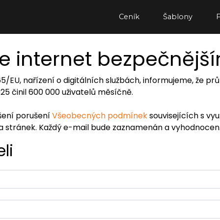
Ceník
Šablony
e internet bezpečnějš
065/EU, nařízení o digitálních službách, informujeme, že
2025 činil 600 000 uživatelů měsíčně.
ášení porušení
Všeobecných podmínek
souvisejících s vy
ra stránek. Každý e-mail bude zaznamenán a vyhodnocen
li