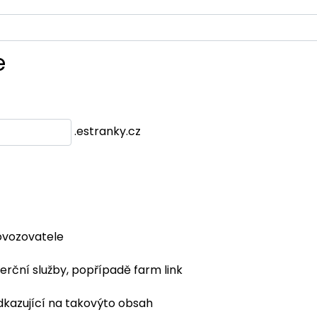
e
.estranky.cz
ovozovatele
erční služby, popřípadě farm link
dkazující na takovýto obsah