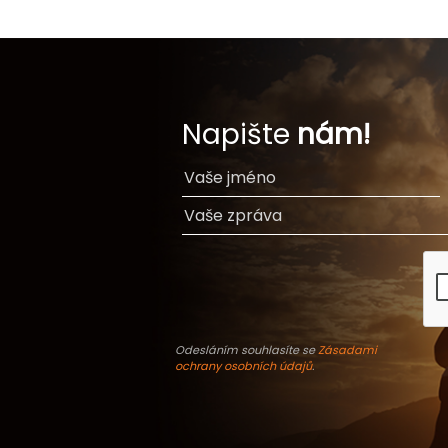
Napište
nám!
Odesláním souhlasíte se
Zásadami
ochrany osobních údajů
.