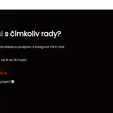
si
s čímkoliv rady?
 uživatelskou podporu a kolegové Vám rádi
 od 8 do 16 hodin.
y.cz
spojení!