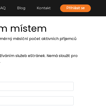
FAQ
Blog
Kontakt
Přihlásit se
ím místem
 průměrný měsíční počet aktivních příjemců
užíváním služeb eStránek. Nemá sloužit pro
.