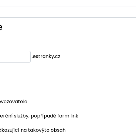
e
.estranky.cz
ovozovatele
erční služby, popřípadě farm link
dkazující na takovýto obsah