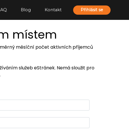
FAQ
Blog
Kontakt
Přihlásit se
ím místem
 průměrný měsíční počet aktivních příjemců
užíváním služeb eStránek. Nemá sloužit pro
.