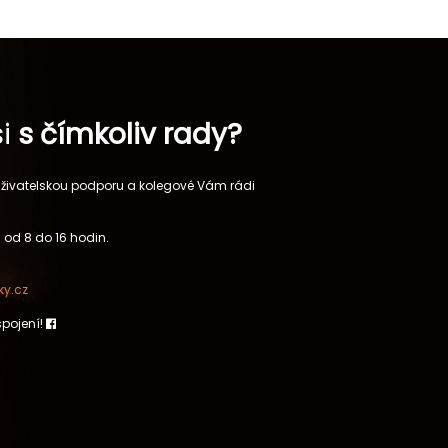
si
s čímkoliv rady?
 uživatelskou podporu a kolegové Vám rádi
 od 8 do 16 hodin.
y.cz
spojení!