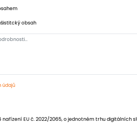
obsahem
ašistitcký obsah
 údajů
6 nařízení EU č. 2022/2065, o jednotném trhu digitálních