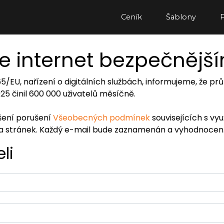
Ceník
Šablony
e internet bezpečnějš
065/EU, nařízení o digitálních službách, informujeme, že
2025 činil 600 000 uživatelů měsíčně.
ášení porušení
Všeobecných podmínek
souvisejících s vy
ra stránek. Každý e-mail bude zaznamenán a vyhodnocen
li