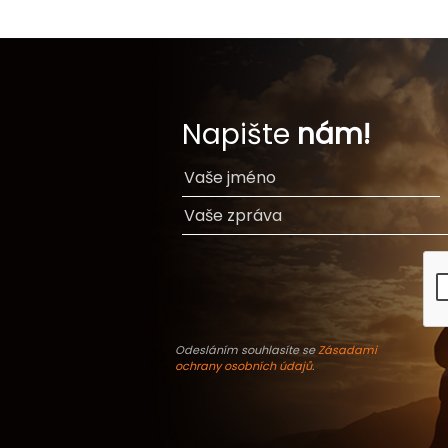
Napište
nám!
Odesláním souhlasíte se
Zásadami
ochrany osobních údajů
.