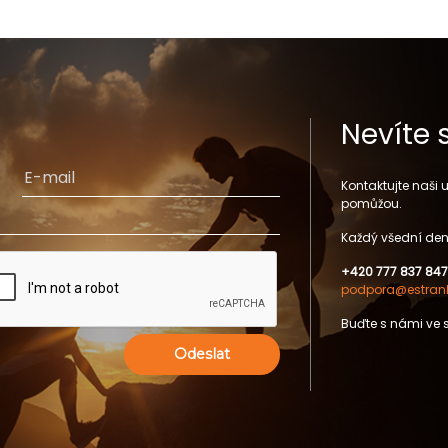
Nevíte 
Kontaktujte naši
pomůžou.
Každý všední den
+420 777 837 847
podpora@estrank
Buďte s námi ve 
Odeslat