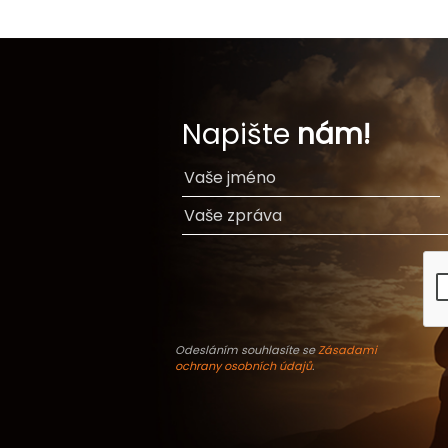
Napište
nám!
Odesláním souhlasíte se
Zásadami
ochrany osobních údajů
.