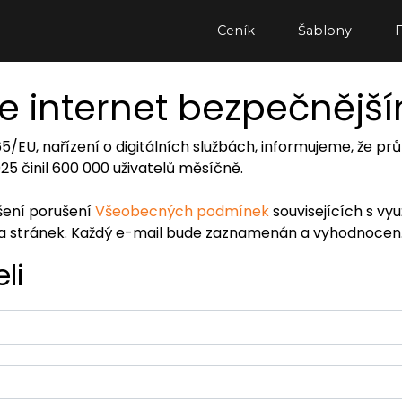
Ceník
Šablony
e internet bezpečnějš
065/EU, nařízení o digitálních službách, informujeme, že
2025 činil 600 000 uživatelů měsíčně.
ášení porušení
Všeobecných podmínek
souvisejících s vy
ra stránek. Každý e-mail bude zaznamenán a vyhodnocen
li