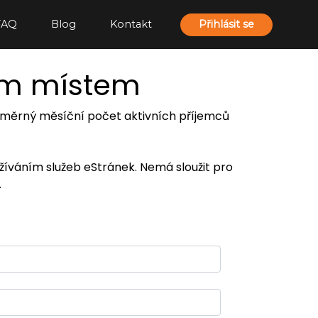
FAQ
Blog
Kontakt
Přihlásit se
ím místem
 průměrný měsíční počet aktivních příjemců
užíváním služeb eStránek. Nemá sloužit pro
.