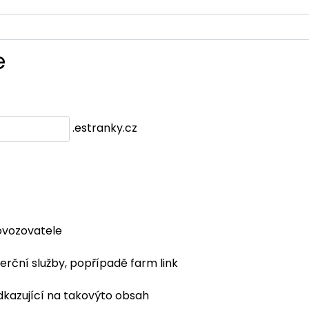
e
.estranky.cz
ovozovatele
erční služby, popřípadě farm link
dkazující na takovýto obsah