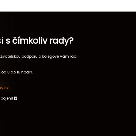
si
s čímkoliv rady?
 uživatelskou podporu a kolegové Vám rádi
 od 8 do 16 hodin.
y.cz
spojení!