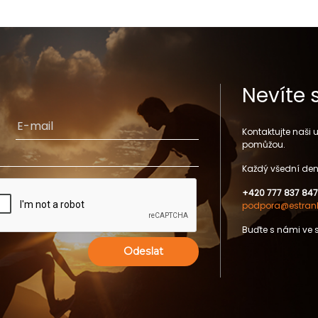
Nevíte 
Kontaktujte naši
pomůžou.
Každý všední den
+420 777 837 847
podpora@estrank
Buďte s námi ve 
Odeslat