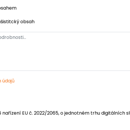
obsahem
ašistitcký obsah
 údajů
6 nařízení EU č. 2022/2065, o jednotném trhu digitálních