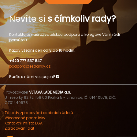
Nevíte si
s čímkoliv rady?
Kontaktujte naši uživatelskou podporu a kolegové Vám rádi
pomůžou.
Každý všední den od 8 do 16 hodin.
+420 777 837 847
podpora@estranky.cz
Buďte s námi ve spojení!
Provozovatel
VLTAVA LABE MEDIA a.s.
U Trezorky 921/2, 158 00 Praha 5 - Jinonice, IČ: 01440578, DIČ:
CZ01440578
Zásady zpracování osobních údajů
Všeobecné podmínky
Kontaktní místo DSA
Zpracování dat