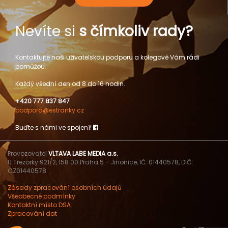
Nevíte si
s čímkoliv rady?
Kontaktujte naši uživatelskou podporu a kolegové Vám rádi
pomůžou.
Každý všední den od 8 do 16 hodin.
+420 777 837 847
podpora@estranky.cz
Buďte s námi ve spojení!
Provozovatel
VLTAVA LABE MEDIA a.s.
U Trezorky 921/2, 158 00 Praha 5 - Jinonice, IČ: 01440578, DIČ:
CZ01440578
Zásady zpracování osobních údajů
Všeobecné podmínky
Kontaktní místo DSA
Zpracování dat