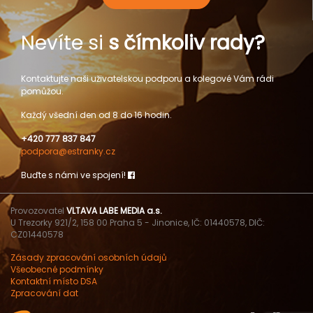
Nevíte si
s čímkoliv rady?
Kontaktujte naši uživatelskou podporu a kolegové Vám rádi
pomůžou.
Každý všední den od 8 do 16 hodin.
+420 777 837 847
podpora@estranky.cz
Buďte s námi ve spojení!
Provozovatel
VLTAVA LABE MEDIA a.s.
U Trezorky 921/2, 158 00 Praha 5 - Jinonice, IČ: 01440578, DIČ:
CZ01440578
Zásady zpracování osobních údajů
Všeobecné podmínky
Kontaktní místo DSA
Zpracování dat