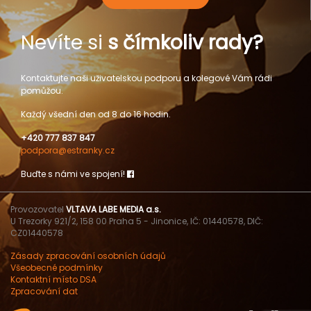
Nevíte si
s čímkoliv rady?
Kontaktujte naši uživatelskou podporu a kolegové Vám rádi
pomůžou.
Každý všední den od 8 do 16 hodin.
+420 777 837 847
podpora@estranky.cz
Buďte s námi ve spojení!
Provozovatel
VLTAVA LABE MEDIA a.s.
U Trezorky 921/2, 158 00 Praha 5 - Jinonice, IČ: 01440578, DIČ:
CZ01440578
Zásady zpracování osobních údajů
Všeobecné podmínky
Kontaktní místo DSA
Zpracování dat