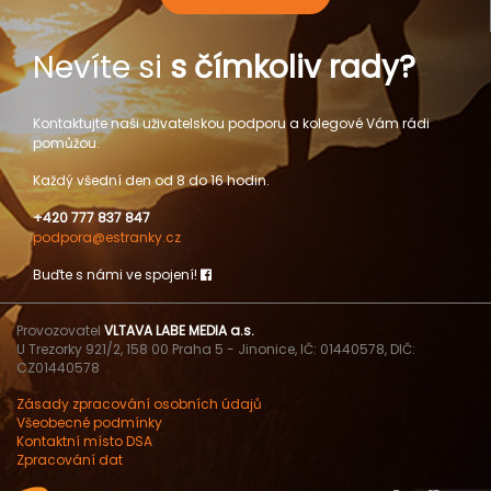
Nevíte si
s čímkoliv rady?
Kontaktujte naši uživatelskou podporu a kolegové Vám rádi
pomůžou.
Každý všední den od 8 do 16 hodin.
+420 777 837 847
podpora@estranky.cz
Buďte s námi ve spojení!
Provozovatel
VLTAVA LABE MEDIA a.s.
U Trezorky 921/2, 158 00 Praha 5 - Jinonice, IČ: 01440578, DIČ:
CZ01440578
Zásady zpracování osobních údajů
Všeobecné podmínky
Kontaktní místo DSA
Zpracování dat