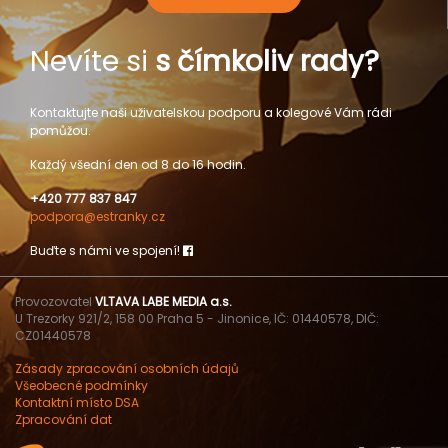
Nevíte si
s čímkoliv rady?
Kontaktujte naši uživatelskou podporu a kolegové Vám rádi
pomůžou.
Každý všední den od 8 do 16 hodin.
+420 777 837 847
podpora@estranky.cz
Buďte s námi ve spojení!
Provozovatel
VLTAVA LABE MEDIA a.s.
U Trezorky 921/2, 158 00 Praha 5 - Jinonice, IČ: 01440578, DIČ:
CZ01440578
Zásady zpracování osobních údajů
Všeobecné podmínky
Kontaktní místo DSA
Zpracování dat