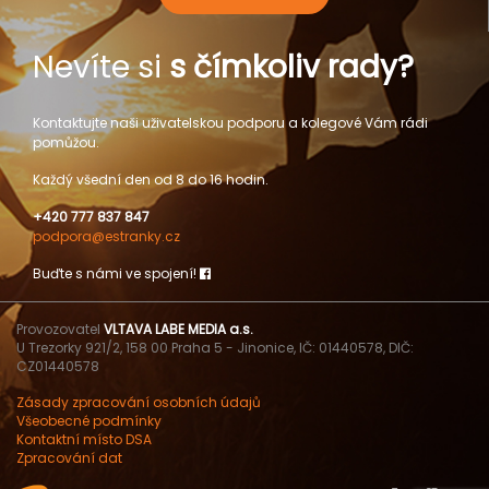
Nevíte si
s čímkoliv rady?
Kontaktujte naši uživatelskou podporu a kolegové Vám rádi
pomůžou.
Každý všední den od 8 do 16 hodin.
+420 777 837 847
podpora@estranky.cz
Buďte s námi ve spojení!
Provozovatel
VLTAVA LABE MEDIA a.s.
U Trezorky 921/2, 158 00 Praha 5 - Jinonice, IČ: 01440578, DIČ:
CZ01440578
Zásady zpracování osobních údajů
Všeobecné podmínky
Kontaktní místo DSA
Zpracování dat