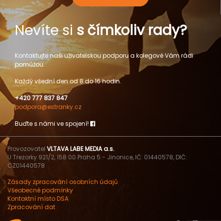
Nevíte si
s čímkoliv rady?
Kontaktujte naši uživatelskou podporu a kolegové Vám rádi
pomůžou.
Každý všední den od 8 do 16 hodin.
+420 777 837 847
podpora@estranky.cz
Buďte s námi ve spojení!
Provozovatel
VLTAVA LABE MEDIA a.s.
U Trezorky 921/2, 158 00 Praha 5 - Jinonice, IČ: 01440578, DIČ:
CZ01440578
Zásady zpracování osobních údajů
Všeobecné podmínky
Kontaktní místo DSA
Zpracování dat