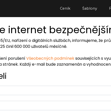
Ceník
Šablony
e internet bezpečnějš
065/EU, nařízení o digitálních službách, informujeme, že
2025 činil 600 000 uživatelů měsíčně.
ášení porušení
Všeobecných podmínek
souvisejících s vy
ra stránek. Každý e-mail bude zaznamenán a vyhodnocen
li