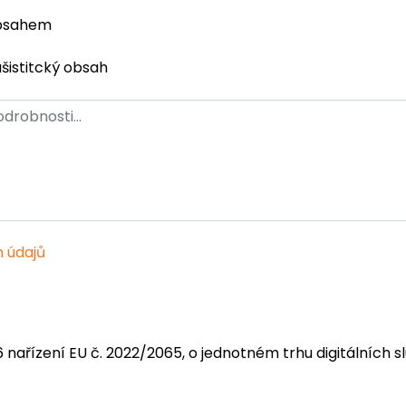
obsahem
ašistitcký obsah
 údajů
6 nařízení EU č. 2022/2065, o jednotném trhu digitálních