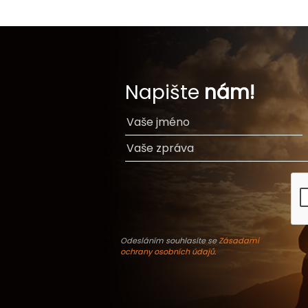
Napište
nám!
Odesláním souhlasíte se
Zásadami
ochrany osobních údajů
.