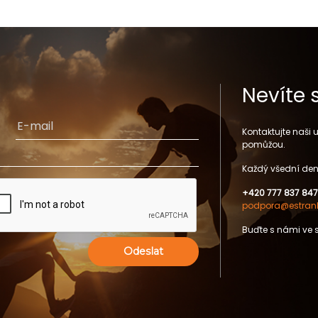
Nevíte 
Kontaktujte naši
pomůžou.
Každý všední den
+420 777 837 847
podpora@estrank
Buďte s námi ve 
Odeslat