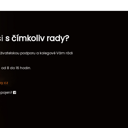
si
s čímkoliv rady?
 uživatelskou podporu a kolegové Vám rádi
 od 8 do 16 hodin.
y.cz
spojení!