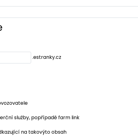
e
.estranky.cz
ovozovatele
erční služby, popřípadě farm link
dkazující na takovýto obsah