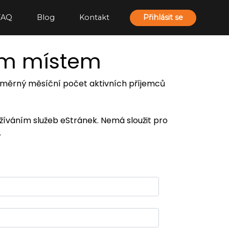
FAQ
Blog
Kontakt
Přihlásit se
ím místem
 průměrný měsíční počet aktivních příjemců
užíváním služeb eStránek. Nemá sloužit pro
.