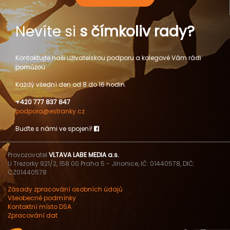
Nevíte si
s čímkoliv rady?
Kontaktujte naši uživatelskou podporu a kolegové Vám rádi
pomůžou.
Každý všední den od 8 do 16 hodin.
+420 777 837 847
podpora@estranky.cz
Buďte s námi ve spojení!
Provozovatel
VLTAVA LABE MEDIA a.s.
U Trezorky 921/2, 158 00 Praha 5 - Jinonice, IČ: 01440578, DIČ:
CZ01440578
Zásady zpracování osobních údajů
Všeobecné podmínky
Kontaktní místo DSA
Zpracování dat