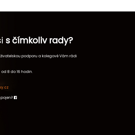
si
s čímkoliv rady?
 uživatelskou podporu a kolegové Vám rádi
 od 8 do 16 hodin.
y.cz
spojení!