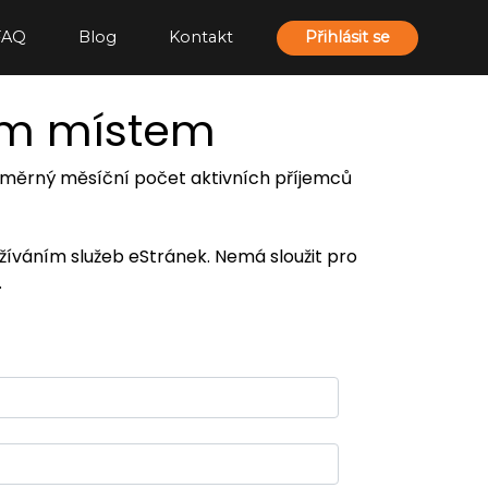
FAQ
Blog
Kontakt
Přihlásit se
ím místem
 průměrný měsíční počet aktivních příjemců
užíváním služeb eStránek. Nemá sloužit pro
.