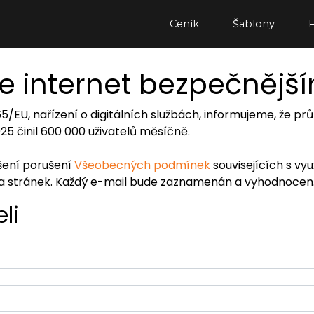
Ceník
Šablony
e internet bezpečnějš
065/EU, nařízení o digitálních službách, informujeme, že
2025 činil 600 000 uživatelů měsíčně.
ášení porušení
Všeobecných podmínek
souvisejících s vy
ra stránek. Každý e-mail bude zaznamenán a vyhodnocen
li