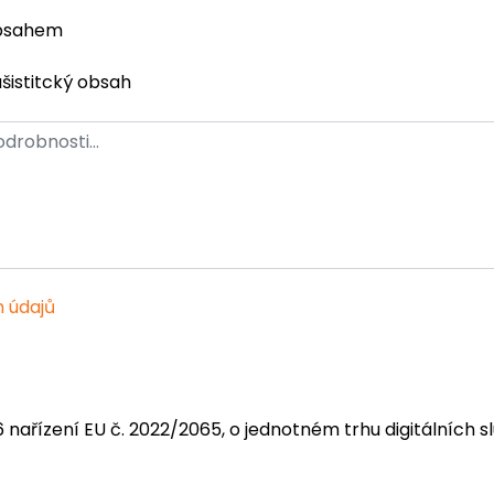
obsahem
ašistitcký obsah
 údajů
6 nařízení EU č. 2022/2065, o jednotném trhu digitálních