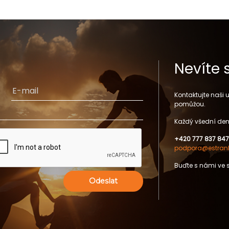
Nevíte 
Kontaktujte naši
pomůžou.
Každý všední den
+420 777 837 847
podpora@estrank
Buďte s námi ve 
Odeslat