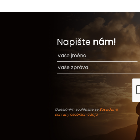
Napište
nám!
Odesláním souhlasíte se
Zásadami
ochrany osobních údajů
.