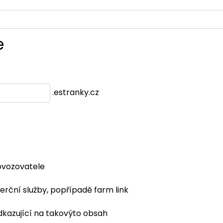
e
.estranky.cz
ovozovatele
erční služby, popřípadě farm link
dkazující na takovýto obsah