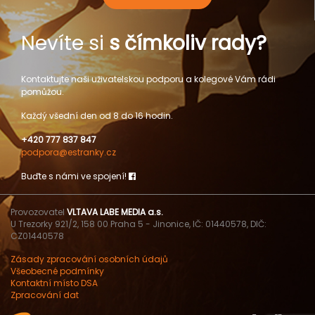
Nevíte si
s čímkoliv rady?
Kontaktujte naši uživatelskou podporu a kolegové Vám rádi
pomůžou.
Každý všední den od 8 do 16 hodin.
+420 777 837 847
podpora@estranky.cz
Buďte s námi ve spojení!
Provozovatel
VLTAVA LABE MEDIA a.s.
U Trezorky 921/2, 158 00 Praha 5 - Jinonice, IČ: 01440578, DIČ:
CZ01440578
Zásady zpracování osobních údajů
Všeobecné podmínky
Kontaktní místo DSA
Zpracování dat