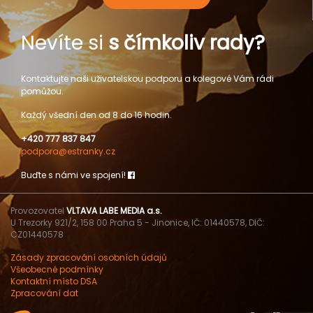
Nevíte si
s čímkoliv rady?
Kontaktujte naši uživatelskou podporu a kolegové Vám rádi
pomůžou.
Každý všední den od 8 do 16 hodin.
+420 777 837 847
podpora@estranky.cz
Buďte s námi ve spojení!
Provozovatel
VLTAVA LABE MEDIA a.s.
U Trezorky 921/2, 158 00 Praha 5 - Jinonice, IČ: 01440578, DIČ:
CZ01440578
Zásady zpracování osobních údajů
Všeobecné podmínky
Kontaktní místo DSA
Zpracování dat