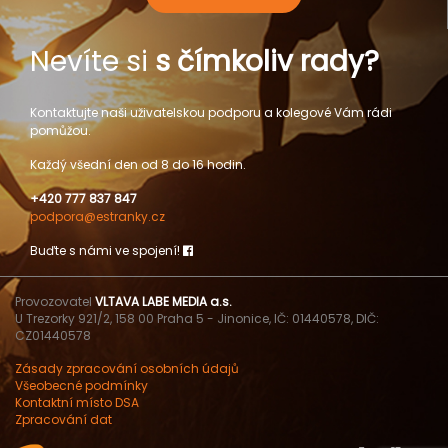
Nevíte si
s čímkoliv rady?
Kontaktujte naši uživatelskou podporu a kolegové Vám rádi
pomůžou.
Každý všední den od 8 do 16 hodin.
+420 777 837 847
podpora@estranky.cz
Buďte s námi ve spojení!
Provozovatel
VLTAVA LABE MEDIA a.s.
U Trezorky 921/2, 158 00 Praha 5 - Jinonice, IČ: 01440578, DIČ:
CZ01440578
Zásady zpracování osobních údajů
Všeobecné podmínky
Kontaktní místo DSA
Zpracování dat