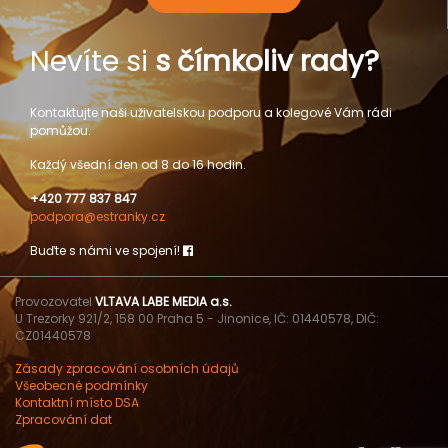
Nevíte si
s čímkoliv rady?
Kontaktujte naši uživatelskou podporu a kolegové Vám rádi
pomůžou.
Každý všední den od 8 do 16 hodin.
+420 777 837 847
podpora@estranky.cz
Buďte s námi ve spojení!
Provozovatel
VLTAVA LABE MEDIA a.s.
U Trezorky 921/2, 158 00 Praha 5 - Jinonice, IČ: 01440578, DIČ:
CZ01440578
Zásady zpracování osobních údajů
Všeobecné podmínky
Kontaktní místo DSA
Zpracování dat