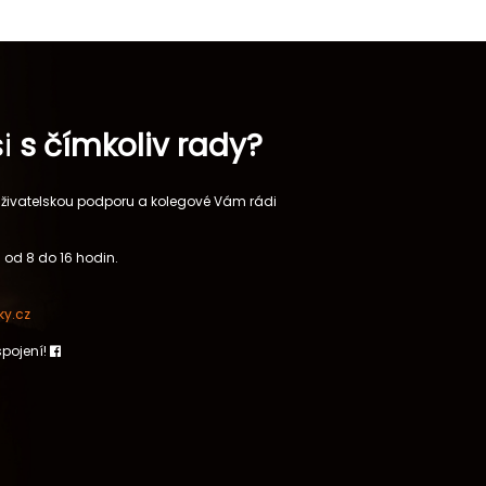
si
s čímkoliv rady?
 uživatelskou podporu a kolegové Vám rádi
 od 8 do 16 hodin.
y.cz
spojení!