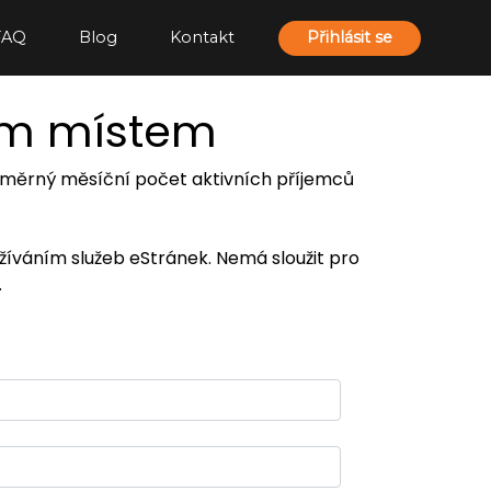
FAQ
Blog
Kontakt
Přihlásit se
ím místem
 průměrný měsíční počet aktivních příjemců
užíváním služeb eStránek. Nemá sloužit pro
.