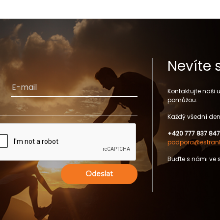
Nevíte 
Kontaktujte naši
pomůžou.
Každý všední den
+420 777 837 847
podpora@estrank
Buďte s námi ve 
Odeslat