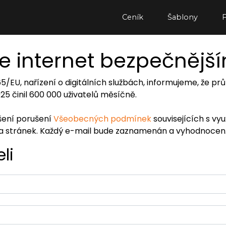
Ceník
Šablony
e internet bezpečnějš
065/EU, nařízení o digitálních službách, informujeme, že
2025 činil 600 000 uživatelů měsíčně.
ášení porušení
Všeobecných podmínek
souvisejících s vy
ra stránek. Každý e-mail bude zaznamenán a vyhodnocen
li