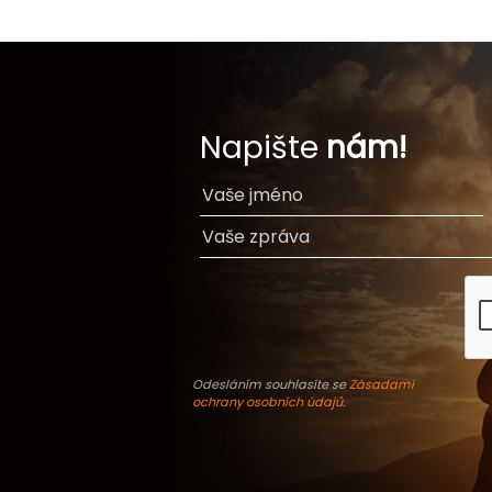
Napište
nám!
Odesláním souhlasíte se
Zásadami
ochrany osobních údajů
.