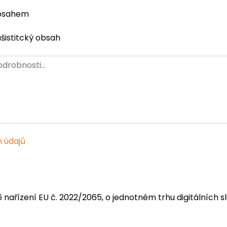
obsahem
ašistitcký obsah
 údajů
6 nařízení EU č. 2022/2065, o jednotném trhu digitálních