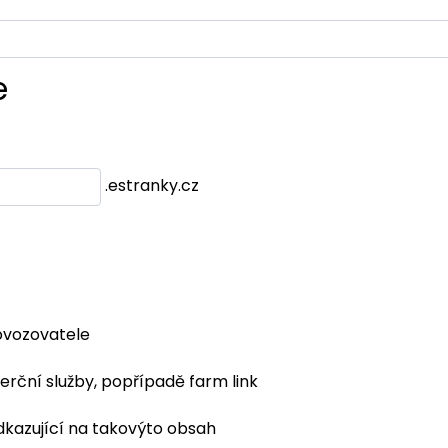
e
.estranky.cz
ovozovatele
erční služby, popřípadě farm link
dkazující na takovýto obsah