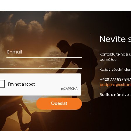
Nevíte 
Kontaktujte naši
pomůžou.
Každý všední den
+420 777 837 847
podpora@estrank
Buďte s námi ve 
Odeslat