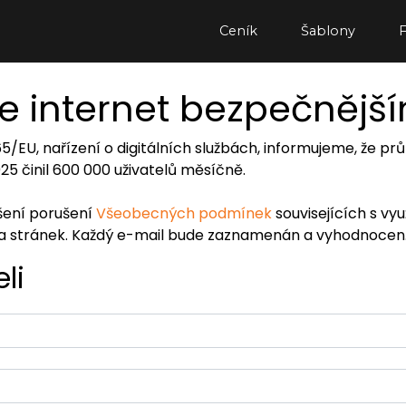
Ceník
Šablony
e internet bezpečnějš
065/EU, nařízení o digitálních službách, informujeme, že
2025 činil 600 000 uživatelů měsíčně.
ášení porušení
Všeobecných podmínek
souvisejících s vy
ra stránek. Každý e-mail bude zaznamenán a vyhodnocen
li