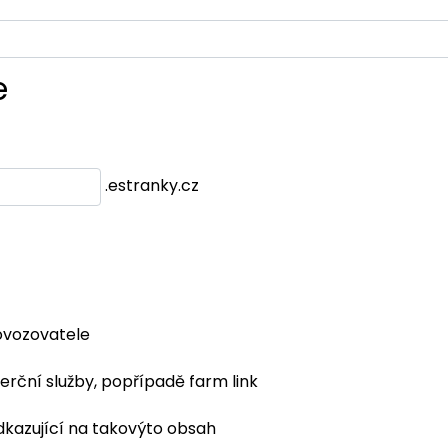
e
.estranky.cz
ovozovatele
erční služby, popřípadě farm link
dkazující na takovýto obsah