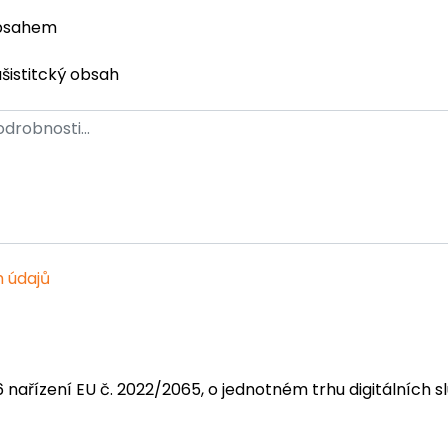
obsahem
ašistitcký obsah
 údajů
6 nařízení EU č. 2022/2065, o jednotném trhu digitálních