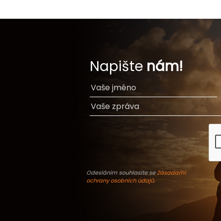
Napište
nám!
Odesláním souhlasíte se
Zásadami
ochrany osobních údajů
.