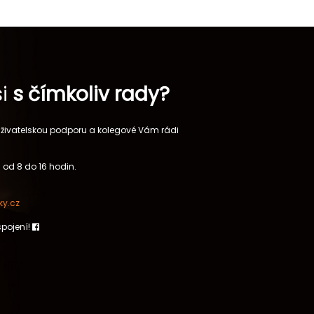
si
s čímkoliv rady?
 uživatelskou podporu a kolegové Vám rádi
 od 8 do 16 hodin.
y.cz
spojení!