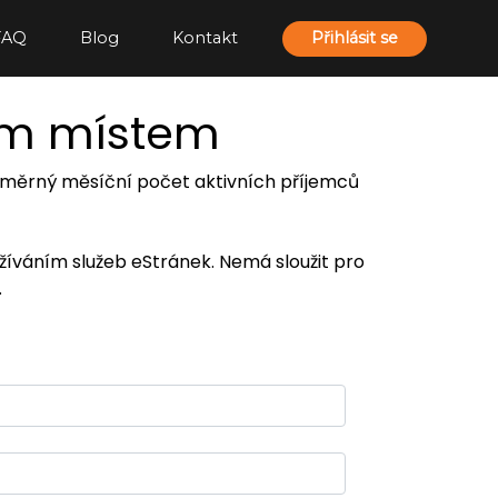
FAQ
Blog
Kontakt
Přihlásit se
ím místem
 průměrný měsíční počet aktivních příjemců
užíváním služeb eStránek. Nemá sloužit pro
.