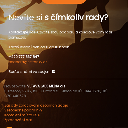
Nevíte si
s čímkoliv rady?
Kontaktujte naši uživatelskou podporu a kolegové Vám rádi
pomůžou.
Každý všední den od 8 do 16 hodin.
+420 777 837 847
podpora@estranky.cz
Buďte s námi ve spojení!
Provozovatel
VLTAVA LABE MEDIA a.s.
U Trezorky 921/2, 158 00 Praha 5 - Jinonice, IČ: 01440578, DIČ:
CZ01440578
Zásady zpracování osobních údajů
Všeobecné podmínky
Kontaktní místo DSA
Zpracování dat