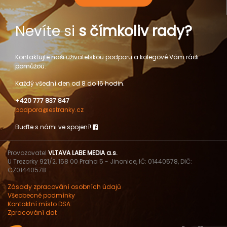
Nevíte si
s čímkoliv rady?
Kontaktujte naši uživatelskou podporu a kolegové Vám rádi
pomůžou.
Každý všední den od 8 do 16 hodin.
+420 777 837 847
podpora@estranky.cz
Buďte s námi ve spojení!
Provozovatel
VLTAVA LABE MEDIA a.s.
U Trezorky 921/2, 158 00 Praha 5 - Jinonice, IČ: 01440578, DIČ:
CZ01440578
Zásady zpracování osobních údajů
Všeobecné podmínky
Kontaktní místo DSA
Zpracování dat