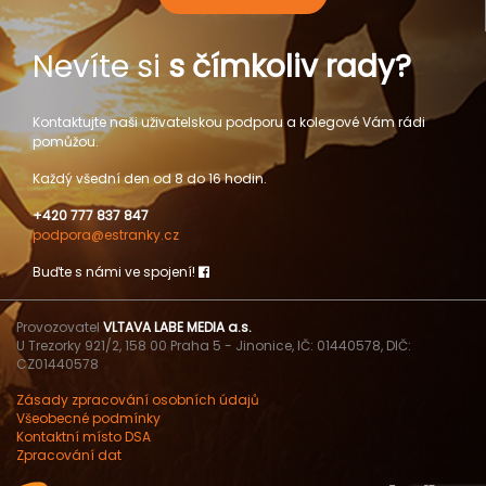
Nevíte si
s čímkoliv rady?
Kontaktujte naši uživatelskou podporu a kolegové Vám rádi
pomůžou.
Každý všední den od 8 do 16 hodin.
+420 777 837 847
podpora@estranky.cz
Buďte s námi ve spojení!
Provozovatel
VLTAVA LABE MEDIA a.s.
U Trezorky 921/2, 158 00 Praha 5 - Jinonice, IČ: 01440578, DIČ:
CZ01440578
Zásady zpracování osobních údajů
Všeobecné podmínky
Kontaktní místo DSA
Zpracování dat