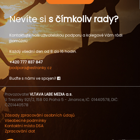
Nevíte si
s čímkoliv rady?
Kontaktujte naši uživatelskou podporu a kolegové Vám rádi
pomůžou.
Každý všední den od 8 do 16 hodin.
+420 777 837 847
podpora@estranky.cz
Buďte s námi ve spojení!
Provozovatel
VLTAVA LABE MEDIA a.s.
U Trezorky 921/2, 158 00 Praha 5 - Jinonice, IČ: 01440578, DIČ:
CZ01440578
Zásady zpracování osobních údajů
Všeobecné podmínky
Kontaktní místo DSA
Zpracování dat