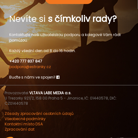
Nevíte si
s čímkoliv rady?
Kontaktujte naši uživatelskou podporu a kolegové Vám rádi
pomůžou.
Každý všední den od 8 do 16 hodin.
+420 777 837 847
podpora@estranky.cz
Buďte s námi ve spojení!
Provozovatel
VLTAVA LABE MEDIA a.s.
U Trezorky 921/2, 158 00 Praha 5 - Jinonice, IČ: 01440578, DIČ:
CZ01440578
Zásady zpracování osobních údajů
Všeobecné podmínky
Kontaktní místo DSA
Zpracování dat