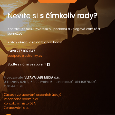
Nevíte si
s čímkoliv rady?
Kontaktujte naši uživatelskou podporu a kolegové Vám rádi
pomůžou.
Každý všední den od 8 do 16 hodin.
+420 777 837 847
podpora@estranky.cz
Buďte s námi ve spojení!
Provozovatel
VLTAVA LABE MEDIA a.s.
U Trezorky 921/2, 158 00 Praha 5 - Jinonice, IČ: 01440578, DIČ:
CZ01440578
Zásady zpracování osobních údajů
Všeobecné podmínky
Kontaktní místo DSA
Zpracování dat