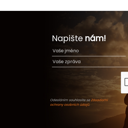
Napište
nám!
Odesláním souhlasíte se
Zásadami
ochrany osobních údajů
.