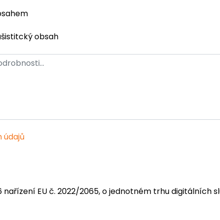
obsahem
ašistitcký obsah
 údajů
6 nařízení EU č. 2022/2065, o jednotném trhu digitálních