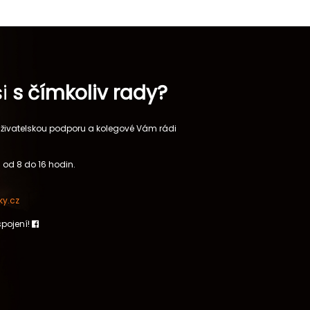
si
s čímkoliv rady?
 uživatelskou podporu a kolegové Vám rádi
 od 8 do 16 hodin.
y.cz
spojení!