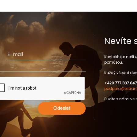
Nevíte 
Kontaktujte naši
pomůžou.
Každý všední den
+420 777 837 847
podpora@estrank
Buďte s námi ve 
Odeslat