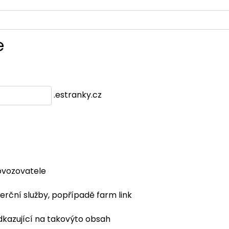
e
.estranky.cz
ovozovatele
erční služby, popřípadě farm link
dkazující na takovýto obsah