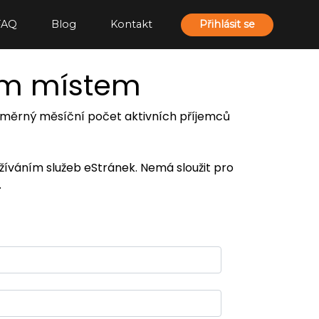
FAQ
Blog
Kontakt
Přihlásit se
ím místem
 průměrný měsíční počet aktivních příjemců
užíváním služeb eStránek. Nemá sloužit pro
.