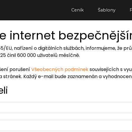
Ceník
Šablony
e internet bezpečnějš
065/EU, nařízení o digitálních službách, informujeme, že
2025 činil 600 000 uživatelů měsíčně.
ášení porušení
Všeobecných podmínek
souvisejících s vy
ra stránek. Každý e-mail bude zaznamenán a vyhodnocen
li