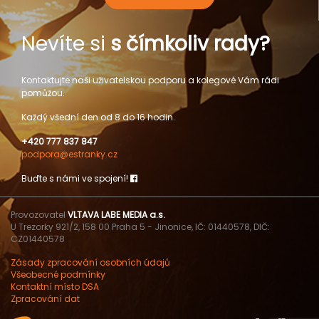
Nevíte si
s čímkoliv rady?
Kontaktujte naši uživatelskou podporu a kolegové Vám rádi
pomůžou.
Každý všední den od 8 do 16 hodin.
+420 777 837 847
podpora@estranky.cz
Buďte s námi ve spojení!
Provozovatel
VLTAVA LABE MEDIA a.s.
U Trezorky 921/2, 158 00 Praha 5 - Jinonice, IČ: 01440578, DIČ:
CZ01440578
Zásady zpracování osobních údajů
Všeobecné podmínky
Kontaktní místo DSA
Zpracování dat